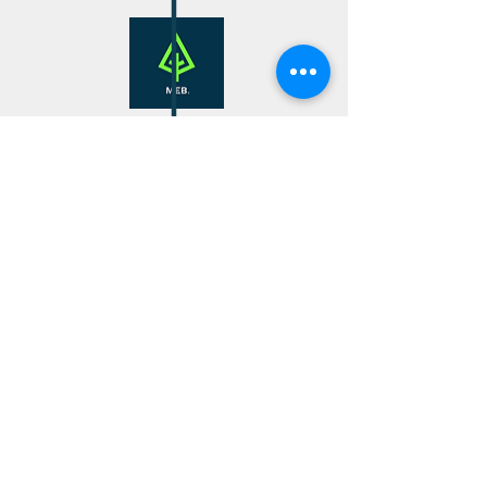
maderas pino gordo, madereria pino gordo
¡Presupuesto Gratis!
¿Necesitas Madera,
Triplay, Melaminas y
Herrajes?
Whatsapp
Whats:
(462) 289-6474
Llama al:
(462) 607-2027
Llámanos
Correo:
ventas@meb.mx
Solicita tu Cotización
Maderería El Bosque Entablamos tus ideas