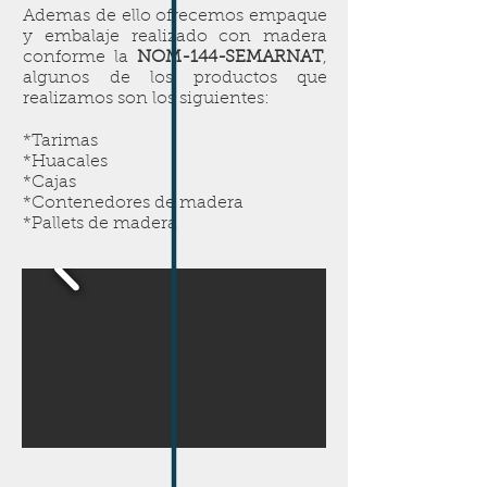
Ademas de ello ofrecemos empaque
y embalaje realizado con madera
conforme la
NOM-144-SEMARNAT
,
algunos de los productos que
realizamos son los siguientes:
*Tarimas
*Huacales
*Cajas
*Contenedores de madera
*Pallets de madera
Tarimas irapuato, madera certificada, pino gordo,