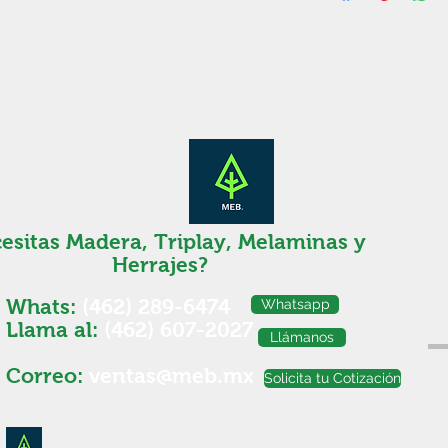
esitas Madera, Triplay, Melaminas y
¡P
Herrajes?
Whats:
(462) 289-6474
Whatsapp
Llama al:
(462) 607-2027
Llámanos
Correo:
ventas@meb.mx
Solicita tu Cotización