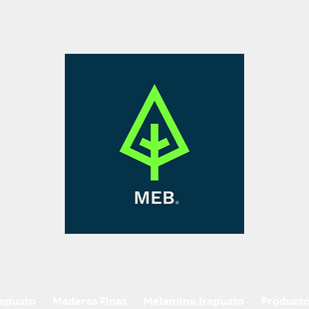
rapuato
Maderas Finas
Melamina Irapuato
Producto