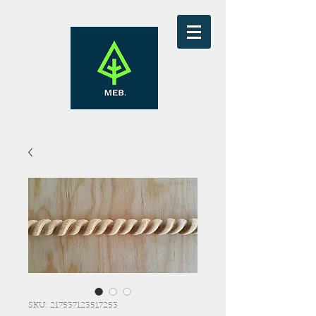
SKU: 217537123517253